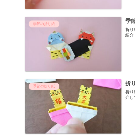
季
季節の折り紙
折り
紹介
折
季節の折り紙
折り
介し