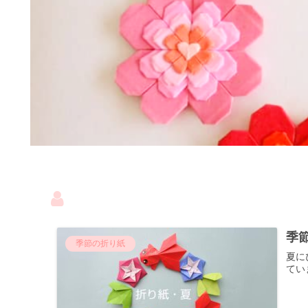
季
季節の折り紙
夏に
てい