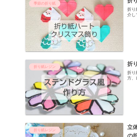
折
季節の折り紙
折り
介し
折
折り紙レジン
折り
方、
立
折り紙レジン
の