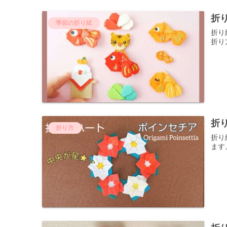
折
季節の折り紙
折り
折り
折
折り方
折り
ます