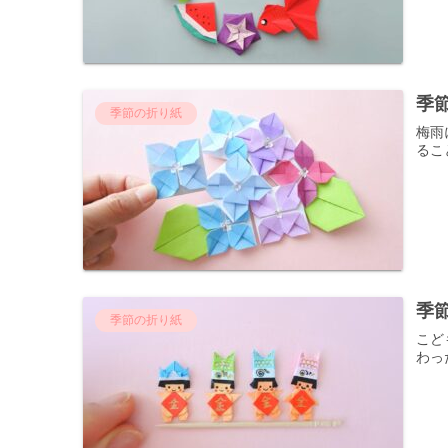
季
季節の折り紙
梅雨
るこ
季
季節の折り紙
こど
わっ